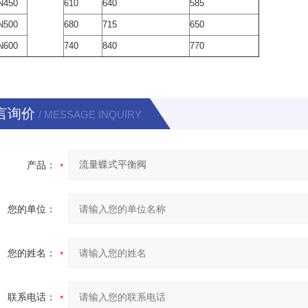
N450
610
640
585
N500
680
715
650
N600
740
840
770
言询价
/ MESSAGE INQUIRY
产品：
您的单位：
您的姓名：
联系电话：