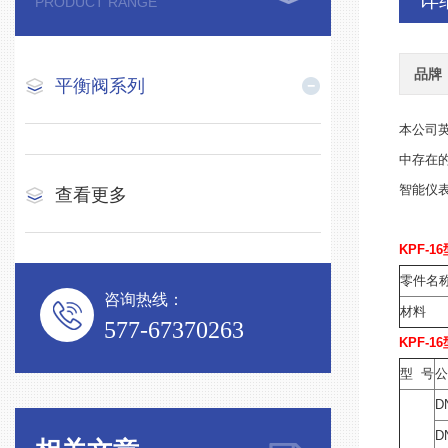
详
PRODUCT RANGE
品牌
平衡阀系列
本公司英
中存在
智能仪
查看更多
KPF-1
零件名
咨询热线：
材料
577-67370263
KPF-1
型 号
D
D