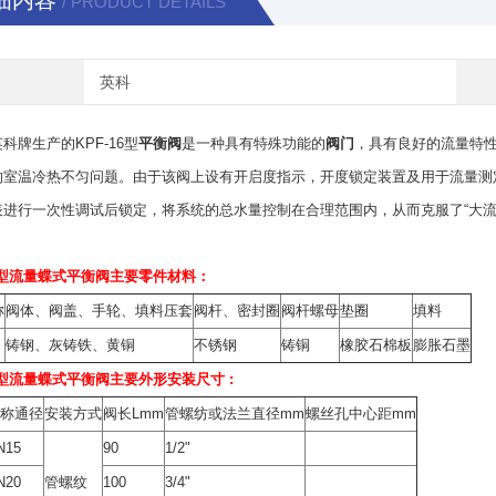
细内容
/ PRODUCT DETAILS
英科
科牌生产的KPF-16型
平衡阀
是一种具有特殊功能的
阀门
，具有良好的流量特
的室温冷热不匀问题。由于该阀上设有开启度指示，开度锁定装置及用于流量测
表进行一次性调试后锁定，将系统的总水量控制在合理范围内，从而克服了“大
6型
流量蝶式平衡阀
主要零件材料：
称
阀体、阀盖、手轮、填料压套
阀杆、密封圈
阀杆螺母
垫圈
填料
铸钢、灰铸铁、黄铜
不锈钢
铸铜
橡胶石棉板
膨胀石墨
6型
流量蝶式平衡阀
主要外形安装尺寸 :
公称通径
安装方式
阀长Lmm
管螺纺或法兰直径mm
螺丝孔中心距mm
N15
90
1/2"
N20
管螺纹
100
3/4"