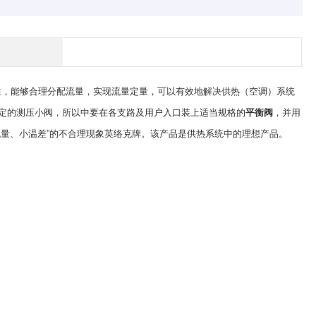
性，能够合理分配流量，实现流量定量，可以有效地解决供热（空调）系统
定的测压小阀，所以中要在各支路及用户入口装上适当规格的
平衡阀
，并用
流量、小温差”的不合理现象英络克牌。该产品是供热系统中的理想产品。