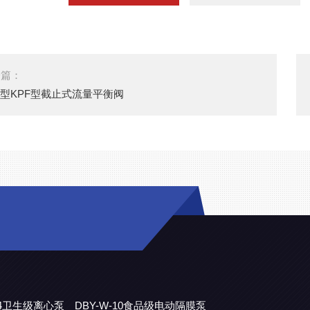
一篇：
F型KPF型截止式流量平衡阀
304卫生级离心泵
DBY-W-10食品级电动隔膜泵