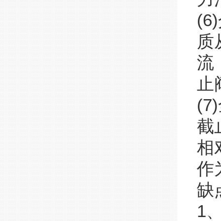
(
质
流
止
(
截
相
作
缺
1