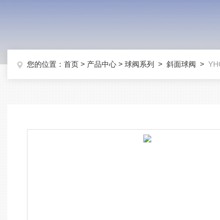
您的位置：
首页
>
产品中心
>
球阀系列
>
斜面球阀
>
Y