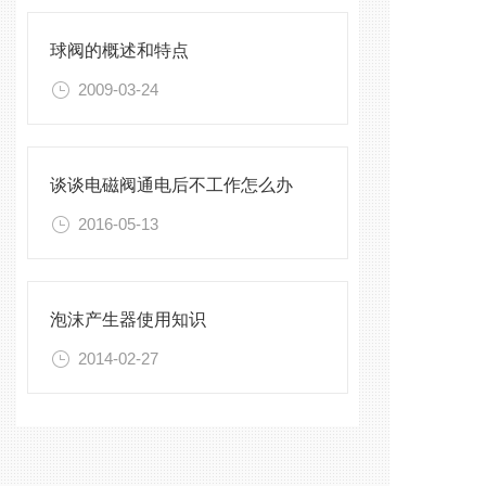
球阀的概述和特点
2009-03-24
谈谈电磁阀通电后不工作怎么办
2016-05-13
泡沫产生器使用知识
2014-02-27