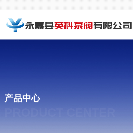
产品中心
PRODUCT CENTER