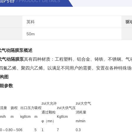
细内容
/ PRODUCT DETAILS
英科
驱
50m
代气动隔膜泵
概述
代气动隔膜泵
其有四种材质：工程塑料、铝合金、铸铁、不锈钢。气
四氟乙烯、聚四六乙烯。以满足不同用户的需要。安置在各种特殊场
结构图
性能参数
zui大允许
zui大空气
流量
扬程
出口压力
吸程
zui大供气压
通过颗粒
消耗量
m/h
m
kgf/cm
m
Kgf/cm
φ（mn）
m/min
0～0.8
0～50
6
5
1
7
0.3