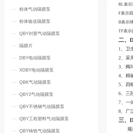
RL表示
粉体气动隔膜泵
F表示
粉体输送隔膜泵
B表示球
TF表示
QBY衬胶气动隔膜泵
二、D
隔膜片
1、卫
DBY电动隔膜泵
2
、采
3
、阀
XDBY电动隔膜泵
4
、精
QBK气动隔膜泵
5
、四
6
、三
QBY2气动隔膜泵
7
、一
QBY不锈钢气动隔膜泵
8、
广
QBY工程塑料气动隔膜泵
三、
规
QBY铸铁气动隔膜泵