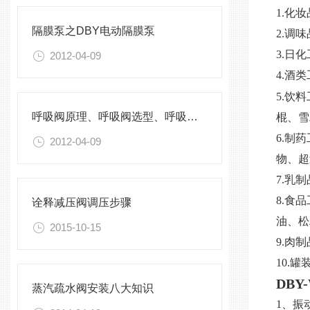
1.
化妆
隔膜泵之DBY电动隔膜泵
2.调
3.
日化
2012-04-09
4.酒
5.
饮料
呼吸阀原理、呼吸阀选型、呼吸阀作用、呼吸阀标准、呼吸阀阻火器、呼吸阀厂家
棍、雪
6.
制药
2012-04-09
物、超
7.
乳制
8.
食品
诠释减压阀调压步骤
油、松
2015-10-15
9.
肉制
10.
罐
DBY
蒸汽疏水阀安装八大知识
1、振