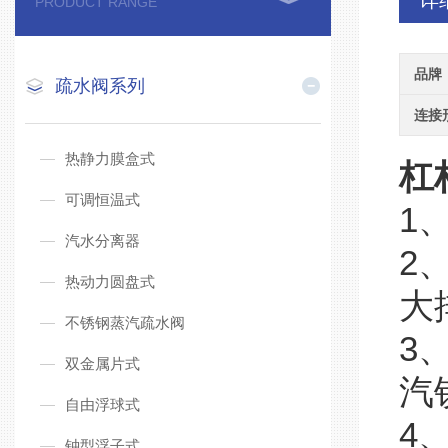
详
PRODUCT RANGE
品牌
疏水阀系列
连接
热静力膜盒式
杠
可调恒温式
1
汽水分离器
2
热动力圆盘式
大
不锈钢蒸汽疏水阀
3
双金属片式
汽
自由浮球式
4
钟型浮子式