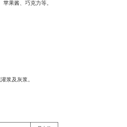
、苹果酱、巧克力等。
泥灌浆及灰浆。