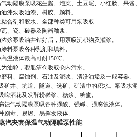
温
气动隔膜泵吸花生酱、泡菜、土豆泥、小红肠、果酱
动油漆泵吸油漆、树胶、颜料。
吸粘合剂和胶水、全部种类可用泵吸取。
种瓦、瓷、砖器及陶器釉浆。
动浓浆泵吸油井钻好后，用泵吸沉积物及灌浆。
动涂料泵吸各种乳剂和填料。
种高温液体最高可耐
150℃。
泵为油轮，驳船清仓吸取仓内污水。
种磨料、腐蚀剂、石油及泥浆、清洗油垢及一般容器。
吸矿井、坑道、隧道、选矿、矿渣中的积水。泵吸水
吸啤酒花及发酵粉稀浆、糖浆、糖蜜。
腐蚀气动隔膜泵吸各种强酸、强碱、强腐蚀液体。
种剧毒、易燃、易挥发液体。
蒸汽夹套保温气动隔膜泵
性能