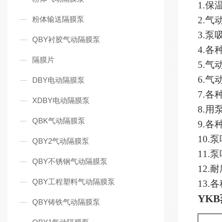
1
.保
粉体输送隔膜泵
2
.
气
3
.
泵
QBY衬胶气动隔膜泵
4
.
各
隔膜片
5
.
气
6
.
气
DBY电动隔膜泵
7
.
各
XDBY电动隔膜泵
8
.
用
QBK气动隔膜泵
9
.
各
10
.
泵
QBY2气动隔膜泵
11
.
泵
QBY不锈钢气动隔膜泵
12
.
耐
QBY工程塑料气动隔膜泵
13
.
各
YKB
QBY铸铁气动隔膜泵