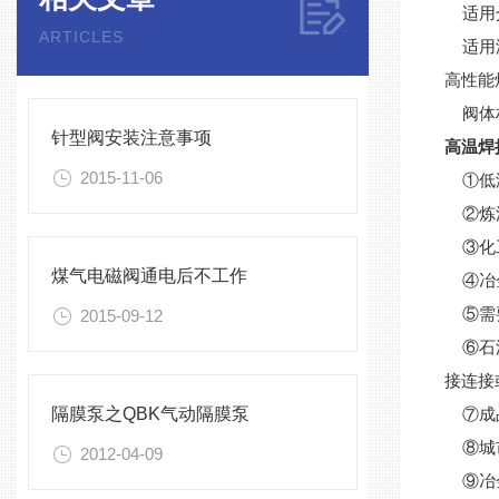
适用介
ARTICLES
适用温
高性能
阀体材质
针型阀安装注意事项
高温焊
2015-11-06
①低温
②炼油
③化工
煤气电磁阀通电后不工作
④冶金
⑤需要
2015-09-12
⑥石油
接连接
隔膜泵之QBK气动隔膜泵
⑦成品
⑧城市
2012-04-09
⑨冶金