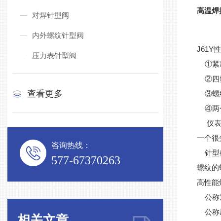
高温焊
对焊针型阀
内外螺纹针型阀
J61
压力表针型阀
①紧
②四氟
查看更多
③螺纹
④两个
仪表
一个很
咨询热线：
针型截
577-67370263
螺纹的
高性能
公称通
公称压力
相关文章