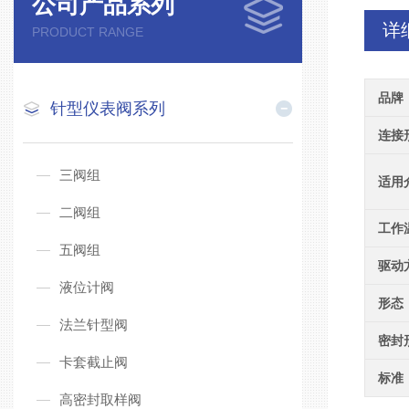
公司产品系列
详
PRODUCT RANGE
品牌
针型仪表阀系列
连接
三阀组
适用
二阀组
工作
五阀组
驱动
液位计阀
形态
法兰针型阀
密封
卡套截止阀
标准
高密封取样阀