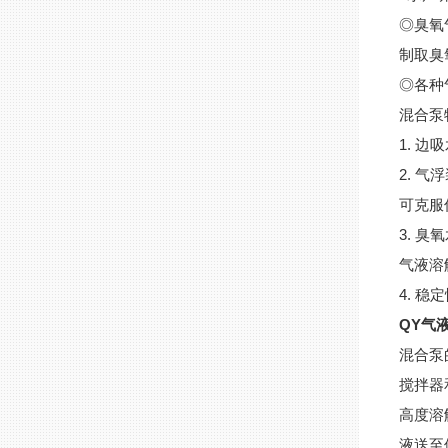
◎臭氧
制取臭
◎各种
混合泵
1. 
2. 
可克服
3. 
气液溶
4. 
QY气
混合泵
搅拌器
高度溶
液送至