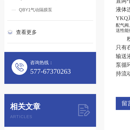
置两
液体
QBY1气动隔膜泵
YK
配气阀
送性能
查看更多
粉体
只有
输送
咨询热线：
泵循
577-67370263
持流
留
相关文章
ARTICLES