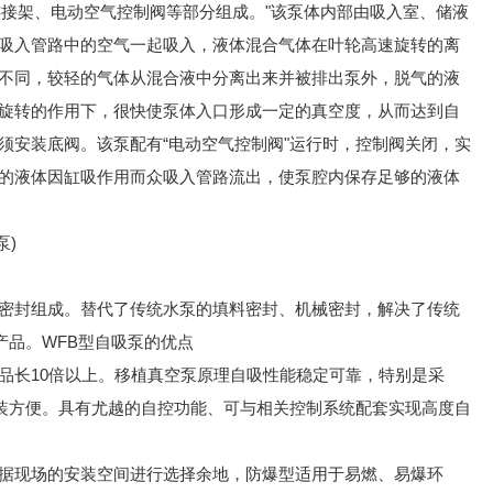
连接架、电动空气控制阀等部分组成。"该泵体内部由吸入室、储液
吸入管路中的空气一起吸入，液体混合气体在叶轮高速旋转的离
不同，较轻的气体从混合液中分离出来并被排出泵外，脱气的液
旋转的作用下，很快使泵体入口形成一定的真空度，从而达到自
须安装底阀。该泵配有“电动空气控制阀"运行时，控制阀关闭，实
的液体因缸吸作用而众吸入管路流出，使泵腔内保存足够的液体
泵)
密封组成。替代了传统水泵的填料密封、机械密封，解决了传统
产品。WFB型自吸泵的优点
品长10倍以上。移植真空泵原理自吸性能稳定可靠，特别是采
拆装方便。具有尤越的自控功能、可与相关控制系统配套实现高度自
据现场的安装空间进行选择余地，防爆型适用于易燃、易爆环