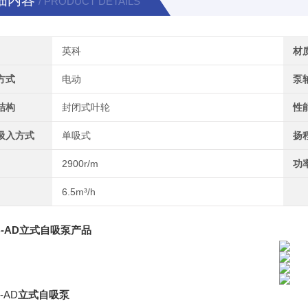
细内容
/ PRODUCT DETAILS
英科
材
方式
电动
泵
结构
封闭式叶轮
性
吸入方式
单吸式
扬
2900r/m
功
6.5m³/h
-AD
立式自吸泵
产品
-AD
立式自吸泵