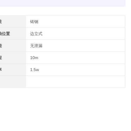
质
铸钢
轴位置
边立式
能
无泄漏
程
10m
率
1.5w