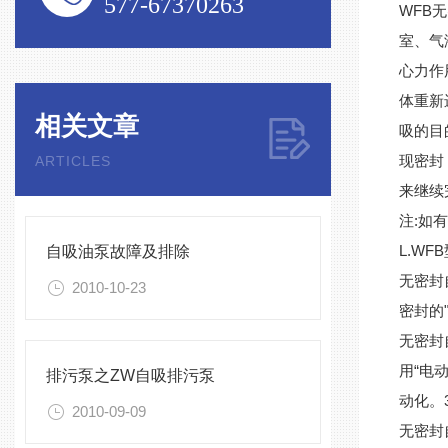
577-67370263
WFB
室、气
心力作
体重新
相关文章
吸的目
现密封
ARTICLES
来继续
注:如
L.W
自吸油泵故障及排除
无密封
2010-10-23
密封的
无密封
用“电
排污泵之ZW自吸排污泵
动化。
2010-09-09
无密封