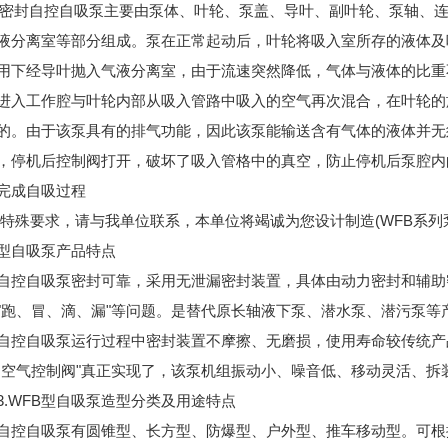
无密封自控自吸泵主要由泵体、叶轮、泵盖、导叶、副叶轮、泵轴、
液分离室等部分组成。泵在正常起动后，叶轮将吸入室所存的液体及
用下经导叶抛入气液分离室，由于流速突然降低，气体与液体的比重
进入工作腔与叶轮内部从吸入管路中吸入的空气再次混合，在叶轮的
的。由于该泵具有的排气功能，因此该泵能输送含有气体的液体并无
，停机后控制阀打开，破坏了吸入管格中的真空，防止停机后泵腔内
完成自吸过程
有特殊要求，请与我单位联系，本单位将竭诚为您设计制造(WFB系列
FB型自吸泵产品特点
自控自吸泵密封可靠，采用无泄漏密封装置，具体由动力密封和辅助
"跑、冒、滴、漏"等问题。是替代原长轴液下泵、潜水泵、潜污泵等
自控自吸泵运行过程中密封装置不摩擦、无磨损，使用寿命较传统产
动空气控制阀"真正实现了，该泵机组振动小、噪音低、移动灵活、
3.WFB型自吸泵造型分类及用途特点
自控自吸泵有圆锥型、长方型、防爆型、户外型、推车移动型。可根