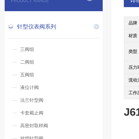
详
PRODUCT RANGE
品牌
针型仪表阀系列
材质
三阀组
类型
二阀组
压力
五阀组
流动
液位计阀
工作
法兰针型阀
J6
卡套截止阀
高密封取样阀
对焊针型阀