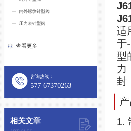
J6
内外螺纹针型阀
J6
压力表针型阀
适
于-
查看更多
型
力
咨询热线：
封
577-67370263
产
1.
相关文章