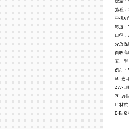
流量：5
扬程：1
电机功率
转速：14
口径：φ
介质温
自吸高度
五、型
例如：5
50-进
ZW-自
30-扬程
P-材
B-防