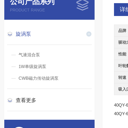
公司产品系列
详
PRODUCT RANGE
品牌
旋涡泵
驱动
性能
气液混合泵
叶轮
1W单级旋涡泵
转速
CWB磁力传动旋涡泵
吸入
查看更多
40QY-
40QY-