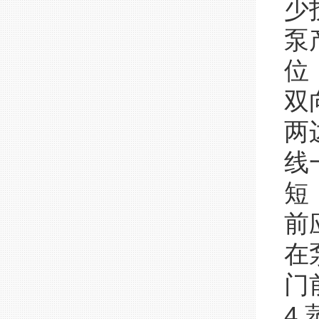
少
泵
位
双
两
线
短
前
在
门
4