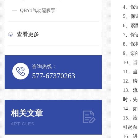
4、保
QBY1气动隔膜泵
5、保
6、紧
查看更多
7、保
8、保
9、泵
10、
咨询热线：
11、
577-67370263
12、
13、
时，先
14、
相关文章
15、
ARTICLES
引起泵
16、