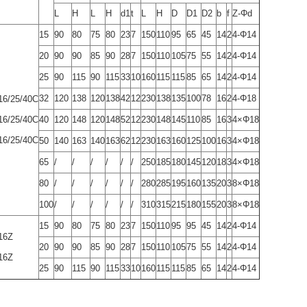
L
H
L
H
d1
t
L
H
D
D1
D2
b
f
Z-Φd
15
90
80
75
80
23
7
150
110
95
65
45
14
2
4-Φ14
20
90
90
85
90
28
7
150
110
105
75
55
14
2
4-Φ14
25
90
115
90
115
33
10
160
115
115
85
65
14
2
4-Φ14
32
120
138
120
138
42
12
230
138
135
100
78
16
2
4-Φ18
16/25/40C
16/25/40C
40
120
148
120
148
52
12
230
148
145
110
85
16
3
4×Φ18
16/25/40C
50
140
163
140
163
62
12
230
163
160
125
100
16
3
4×Φ18
65
/
/
/
/
/
/
250
185
180
145
120
18
3
4×Φ18
80
/
/
/
/
/
/
280
285
195
160
135
20
3
8×Φ18
100
/
/
/
/
/
/
310
315
215
180
155
20
3
8×Φ18
15
90
80
75
80
23
7
150
110
95
95
45
14
2
4-Φ14
16Z
20
90
90
85
90
28
7
150
110
105
75
55
14
2
4-Φ14
16Z
25
90
115
90
115
33
10
160
115
115
85
65
14
2
4-Φ14