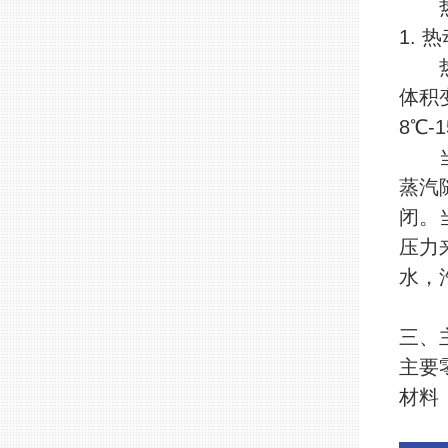
热动
1.
热动
体积
8℃-
当装
蒸汽
闭。
压力
水，
三、
主要
材料