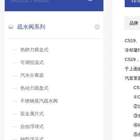
详
PRODUCT RANGE
品牌
疏水阀系列
CS1
热静力膜盒式
冷却凝
CS1
可调恒温式
于上面
汽水分离器
汽室里
CS1
热动力圆盘式
①CS
不锈钢蒸汽疏水阀
②过冷度
双金属片式
③全部
④体积
自由浮球式
⑤在室
钟型浮子式