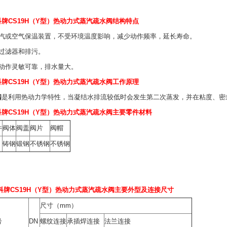
牌CS19H（Y型）热动力式
蒸汽
疏水阀
结构特点
蒸汽或空气保温装置，不受环境温度影响，减少动作频率，延长寿命。
有过滤器和排污。
阀动作灵敏可靠，排水量大。
牌CS19H（Y型）热动力式蒸汽
疏水阀
工作原理
阀
是利用热动力学特性，当凝结水排流较低时会发生第二次蒸发，并在粘度、密
牌CS19H（Y型）热动力式
蒸汽
疏水阀
主要零件材料
件
阀体
阀盖
阀片
阀帽
铸钢
锻钢
不锈钢
不锈钢
牌CS19H（Y型）
热动力式蒸汽
疏水阀
主要外型及连接尺寸
尺寸（mm）
号
DN
螺纹连接
承插焊连接
法兰连接