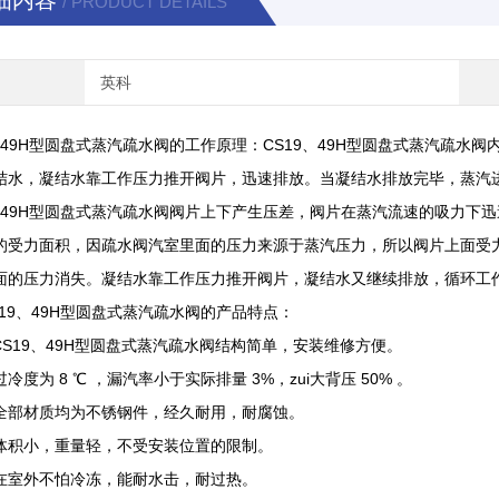
细内容
/ PRODUCT DETAILS
英科
9、49H型圆盘式蒸汽疏水阀的工作原理：CS19、49H型圆盘式蒸汽疏
结水，凝结水靠工作压力推开阀片，迅速排放。当凝结水排放完毕，蒸汽
9，49H型圆盘式蒸汽疏水阀阀片上下产生压差，阀片在蒸汽流速的吸力
的受力面积，因疏水阀汽室里面的压力来源于蒸汽压力，所以阀片上面受
面的压力消失。凝结水靠工作压力推开阀片，凝结水又继续排放，循环工
9、49H型圆盘式蒸汽疏水阀的产品特点：
19、49H型圆盘式蒸汽疏水阀结构简单，安装维修方便。
为 8 ℃ ，漏汽率小于实际排量 3%，zui大背压 50% 。
材质均为不锈钢件，经久耐用，耐腐蚀。
小，重量轻，不受安装位置的限制。
外不怕冷冻，能耐水击，耐过热。