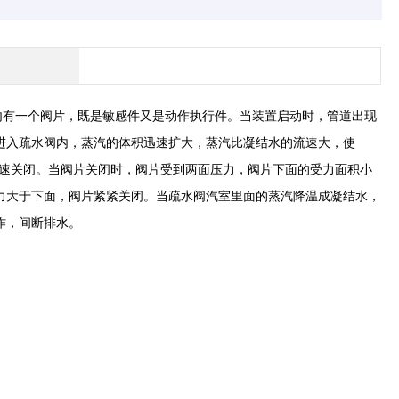
水阀内有一个阀片，既是敏感件又是动作执行件。当装置启动时，管道出现
进入疏水阀内，蒸汽的体积迅速扩大，蒸汽比凝结水的流速大，使
下迅速关闭。当阀片关闭时，阀片受到两面压力，阀片下面的受力面积小
力大于下面，阀片紧紧关闭。当疏水阀汽室里面的蒸汽降温成凝结水，
作，间断排水。