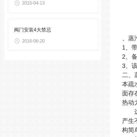
2015-04-13
阀门安装4大禁忌
、蒸
2016-06-20
1、
2、
3、
二、
本疏
面存
热动
这类
产生
构简