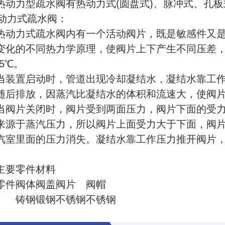
力型疏水阀有热动力式(圆盘式)、脉冲式、孔板
 热动力式疏水阀：
力式疏水阀内有一个活动阀片，既是敏感件又是
变化的不同热力学原理，使阀片上下产生不同压差，
15℃。
置启动时，管道出现冷却凝结水，凝结水靠工作
随后排放，因蒸汽比凝结水的体积和流速大，使阀
当阀片关闭时，阀片受到两面压力，阀片下面的受
来源于蒸汽压力，所以阀片上面受力大于下面，阀
汽室里面的压力消失。凝结水靠工作压力推开阀片，
主要零件材料
零件
阀体
阀盖
阀片
阀帽
铸钢
锻钢
不锈钢
不锈钢