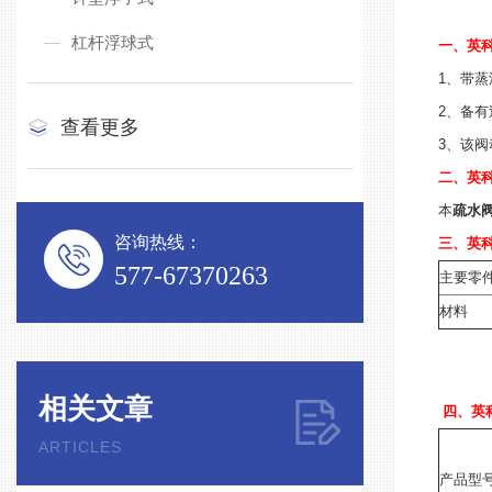
杠杆浮球式
一、英科
1、带
2、备
查看更多
3、该
二、英科
本
疏水
咨询热线：
三、英科
577-67370263
主要零
材料
相关文章
四、英科
ARTICLES
产品型