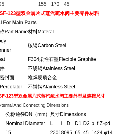
25
155
170
45
SF-123型双金属片式蒸汽
疏水阀
主要零件材料
l For Main Parts
Part Name
材料Materal
dy
碳钢Carbon Steel
nner
at
F304柔性石墨Flexible Graphite
件
不锈钢Atainless Steel
密封面
堆焊硬质合金
rcolator
不锈钢Atainless Steel
SF-123型双金属片式蒸汽
疏水阀
主要外型及连接尺寸
xternal And Connecting Dinensions
公称通径DN（mm）
尺寸Dimensions
Nominal Diameter
L
H
D
D1
D2
b
f
Z-φd
15
230
180
95
65
45
14
2
4-φ14