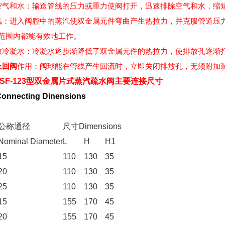
空气和水：输送管线的压力或重力使阀打开，迅速排除空气和水，缩
汽：进入阀腔中的蒸汽使双金属元件弯曲产生热拉力，并克服管道压
范围内都能有效地工作。
放冷凝水：冷凝水逐步渐降低了双金属元件的热拉力，使排放孔逐渐
止回阀
作用：阀球能在管线产生回流时，立即关闭排放孔，无须附加
F-123型
双金属片式蒸汽
疏水阀
主要连接尺寸
Connecting Dinensions
公称通径
尺寸Dimensions
Nominal Diameter
L
H
H1
15
110
130
35
20
110
130
35
25
110
130
35
15
155
170
45
20
155
170
45