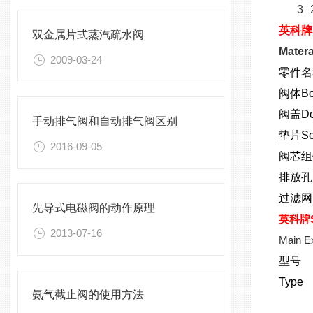
3
英科牌
双金属片式蒸汽疏水阀
Matera
2009-03-24
零件名称
阀体Bo
阀盖Do
手动排气阀和自动排气阀区别
垫片Se
2016-09-05
阀芯组
排放孔
过滤网Pe
先导式电磁阀的动作原理
英科牌
2013-07-16
Main E
型号
Type
氨气截止阀的使用方法