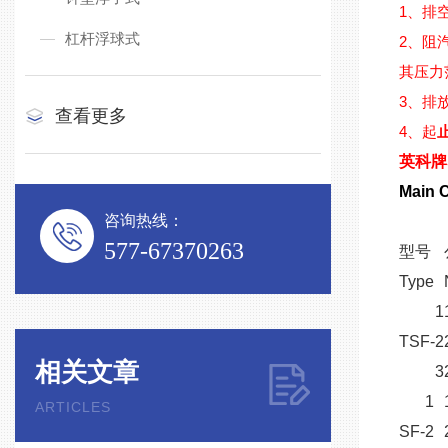
1、排
杠杆浮球式
2、阻
其压力
3、排
查看更多
4、起
英科牌S
Main 
咨询热线：
577-67370263
型号
Type
1
TSF-
2
相关文章
3
1
ARTICLES
SF-
2