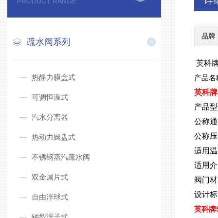
详
PRODUCT RANGE
品牌
疏水阀系列
英科牌
热静力膜盒式
产品名
英科牌S
可调恒温式
产品型号
汽水分离器
公称通
公称压力
热动力圆盘式
适用温
不锈钢蒸汽疏水阀
适用介
双金属片式
阀门材
设计标
自由浮球式
英科牌S
钟型浮子式