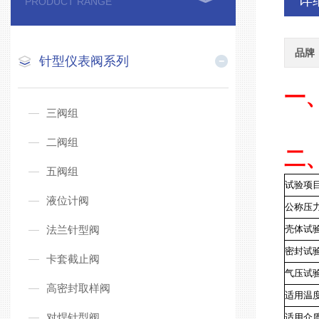
详
PRODUCT RANGE
品牌
针型仪表阀系列
一
三阀组
二阀组
二
五阀组
试验项
液位计阀
公称压
法兰针型阀
壳体试
密封试
卡套截止阀
气压试
高密封取样阀
适用温
对焊针型阀
适用介