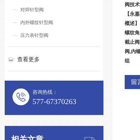
阀技术
对焊针型阀
【永嘉
内外螺纹针型阀
概述】
螺纹角
压力表针型阀
截止阀
阀,内
查看更多
组
留
咨询热线：
577-67370263
相关文章