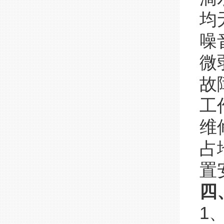
均
噪
微
故
工
维
占
置
四
1