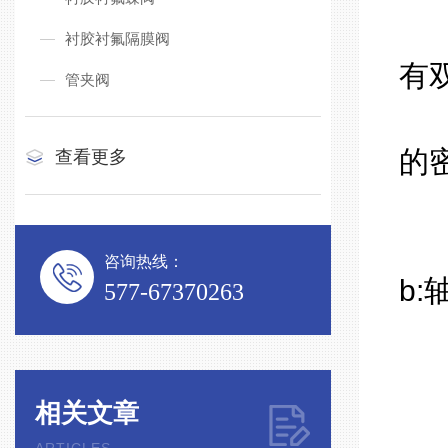
1
衬胶衬氟隔膜阀
有
管夹阀
2
的
查看更多
3
a
咨询热线：
b
577-67370263
c
d
相关文章
4