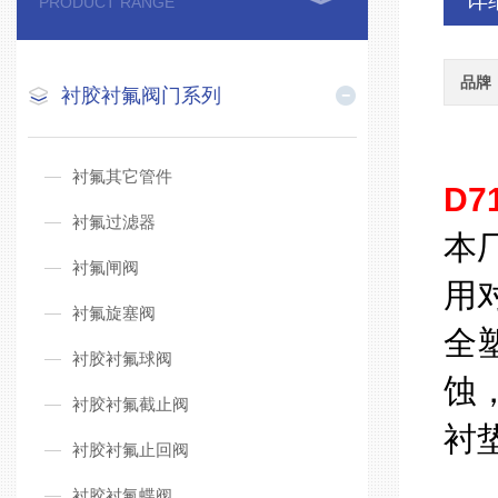
详
PRODUCT RANGE
品牌
衬胶衬氟阀门系列
衬氟其它管件
D7
衬氟过滤器
本
衬氟闸阀
用
衬氟旋塞阀
全
衬胶衬氟球阀
蚀
衬胶衬氟截止阀
衬
衬胶衬氟止回阀
衬胶衬氟蝶阀