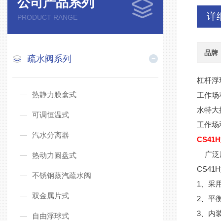
公司产品系列
详
PRODUCT RANGE
品牌
疏水阀系列
杠杆浮
热静力膜盒式
工作场
水特大
可调恒温式
工作场
汽水分离器
CS41
广泛用
热动力圆盘式
CS41
不锈钢蒸汽疏水阀
1、采
双金属片式
2、平
3、内
自由浮球式