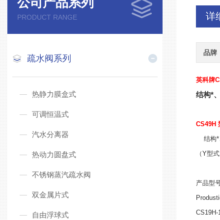
公司产品系列
详
PRODUCT RANGE
品牌
疏水阀系列
英科牌C
热静力膜盒式
结构*
可调恒温式
CS49H
汽水分离器
结构*
（Y型
热动力圆盘式
不锈钢蒸汽疏水阀
产品型
双金属片式
Produst
CS19H-
自由浮球式