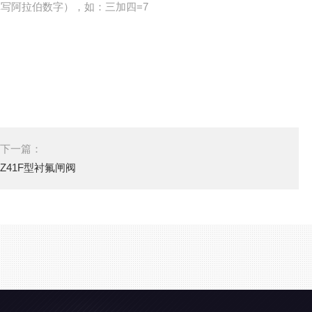
写阿拉伯数字），如：三加四=7
下一篇：
Z41F型衬氟闸阀