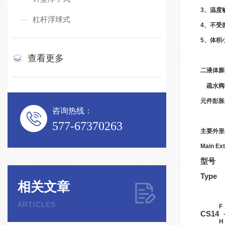
3、温度
杠杆浮球式
4、不受
5、体积
查看更多
二液体膨
疏水阀的
元件彭胀
咨询热线：
577-67370263
主要外形
Main Ex
型号
Type
相关文章
ARTICLES
F
CS14
H