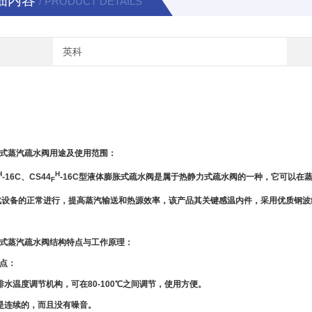
细内容
/ PRODUCT DETAILS
英科
式蒸汽疏水阀
用途及使用范围
：
H
H
-16C、CS44
-16C型液体膨胀式疏水阀是属于热静力式疏水阀的一种，它可以
F
汽设备的正常进行，提高蒸汽输送和热源效率，该产品其关键感温内件，采用优质钢波
式蒸汽疏水阀
结构特点与工作原理：
点：
排水温度调节机构，可在80-100℃之间调节，使用方便。
是连续的，而且没有噪音。