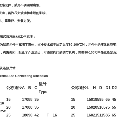
敏感元件，采用不锈钢耐腐蚀。
振动，蒸汽压力波动和水锂的影响。
小、重量轻、安装方便。
胀式蒸汽
工作原理：
疏水阀
温度元件中充满了液体，当冷凝水低于给定温度80-100℃时，元件中的液体体积变
，阀瓣关闭，阻止了介质流出，可通过阀门的调节机构，调整80-100℃中任意给定角
及连接尺寸
ternal And Connecting Dinension
型号
公称通径
A
B
C
公称通径
L
H
D
D1
D2
Type
15
170
88
35
15
150
195
95
65
45
16
20
170
88
35
20
150
205
105
75
55
-
25
C
25
180
90
42
F 16
25
160
215
115
85
65