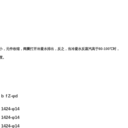
小，元件收缩，阀瓣打开冷凝水排出，反之，当冷凝水反蒸汽高于80-100℃时，
度。
b
f
Z-φd
14
2
4-φ14
14
2
4-φ14
14
2
4-φ14