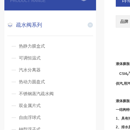
详
PRODUCT RANGE
品牌
疏水阀系列
热静力膜盒式
可调恒温式
液体膨胀
汽水分离器
CSl4
F
热动力圆盘式
供汽,用
不锈钢蒸汽疏水阀
液体膨胀
双金属片式
一结构特
自由浮球式
1、具有
2、排水
钟型浮子式