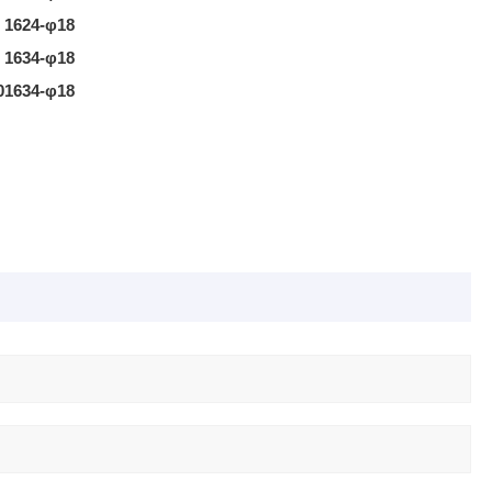
16
2
4-φ18
16
3
4-φ18
0
16
3
4-φ18