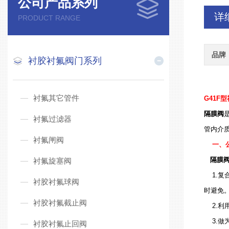
公司产品系列
详
PRODUCT RANGE
品牌
衬胶衬氟阀门系列
衬氟其它管件
G41F型
隔膜阀
衬氟过滤器
管内介
衬氟闸阀
一、公
隔膜
衬氟旋塞阀
1.复
衬胶衬氟球阀
时避免
衬胶衬氟截止阀
2.利用
3.做
衬胶衬氟止回阀