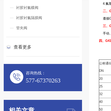
4.氟塑
衬胶衬氟蝶阀
二、G
衬胶衬氟隔膜阀
遵循GB
三、G
管夹阀
手动、
四、G4
查看更多
公称通
DN
咨询热线：
20
577-67370263
25
32
40
相关文章
50