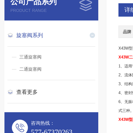
公司产品系列
详
PRODUCT RANGE
品牌
旋塞阀系列
X43W
三通旋塞阀
X43W二
1、适
二通旋塞阀
2、流
3、结
查看更多
4、密
6、无
式三种
X43W
咨询热线：
577-67370263