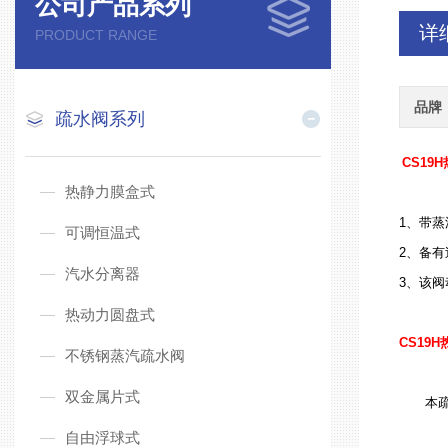
公司产品系列
详
PRODUCT RANGE
品牌
疏水阀系列
CS19H
热静力膜盒式
1、带
可调恒温式
2、备
汽水分离器
3、该
热动力圆盘式
CS19H
不锈钢蒸汽疏水阀
双金属片式
本
自由浮球式