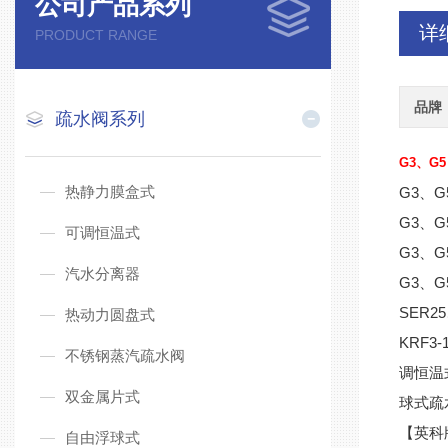
公司产品系列
详
PRODUCT RANGE
品牌
疏水阀系列
G3、G5
热静力膜盒式
G3、
G3、
可调恒温式
G3、
汽水分离器
G3、
SER2
热动力圆盘式
KRF3
不锈钢蒸汽疏水阀
调恒温
双金属片式
球式疏
【英科
自由浮球式