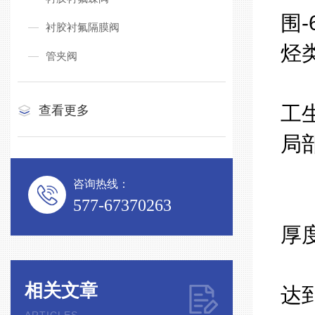
围
衬胶衬氟隔膜阀
烃
管夹阀
2
工
查看更多
局
3
咨询热线：
4
577-67370263
厚
5
相关文章
达