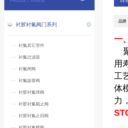
详
PRODUCT RANGE
品牌
衬胶衬氟阀门系列
一
衬氟其它管件
聚
衬氟过滤器
用
衬氟闸阀
工
衬氟旋塞阀
体
衬胶衬氟球阀
力
衬胶衬氟截止阀
ST
衬胶衬氟止回阀
1
衬胶衬氟蝶阀