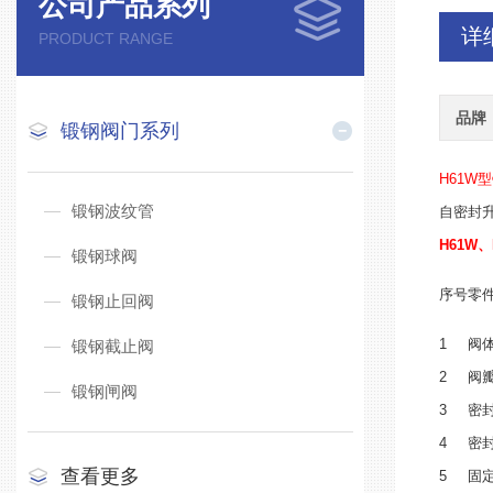
公司产品系列
详
PRODUCT RANGE
品牌
锻钢阀门系列
H61W型
锻钢波纹管
自密封
H61W、
锻钢球阀
序号
零
锻钢止回阀
1
阀
锻钢截止阀
2
阀
锻钢闸阀
3
密
4
密
查看更多
5
固