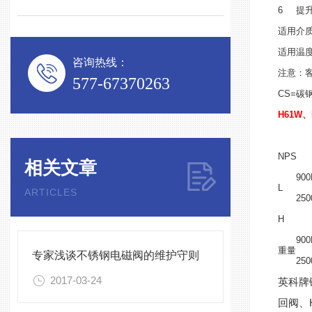
6
提
适用介
适用温
咨询热线：
注意：
577-67370263
CS=碳钢
H61W、
NPS
相关文章
90
L
ARTICLES
250
H
90
重量
专家浅谈不锈钢电磁阀的维护守则
250
2017-03-24
英科牌
回阀、