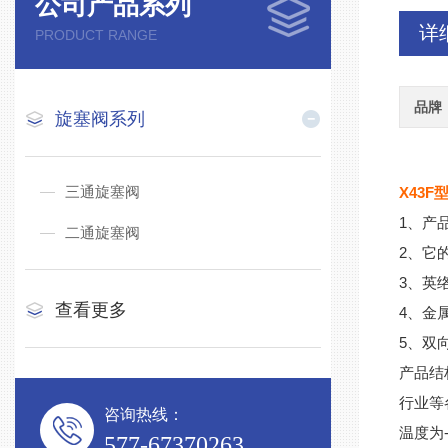
公司产品系列
详
PRODUCT RANGE
品牌
旋塞阀系列
三通旋塞阀
X43
1、产
二通旋塞阀
2、它
3、英
查看更多
4、金
5、双
产品结
行业等
咨询热线：
温度为
577-67370263