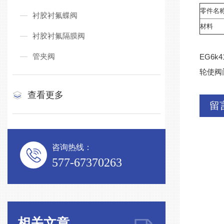
零件名
衬胶衬氟蝶阀
材料
衬胶衬氟隔膜阀
管夹阀
EG6
轮使阀
查看更多
留
咨询热线：
577-67370263
相关文章