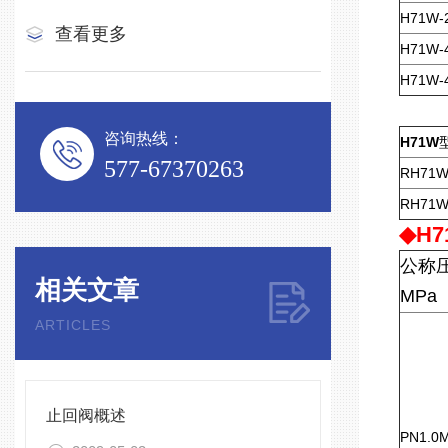
H71W-
查看更多
H71W-
H71W-
咨询热线：
H71W
577-67370263
RH71W
RH71W
◆
H7
公称
相关文章
MPa
ARTICLES
止回阀概述
PN1.0