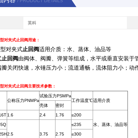
细内容
/ PRODUCT DETAILS
英科
W
型
对夹式
止回阀
用途：
W型对夹式
止回阀
适用介质：水、蒸体、油品等
式
止回阀
由阀体、阀瓣、弹簧等组成，水平或垂直安装于
阀瓣关闭快速，水锤压力小；流道通畅，流体阻力小；动
W
型
对夹式
止回阀
主要技术参数：
试验压力PSMPa
公称压力PNMPa
工作温度℃
适用介质
壳体
密封
16T
1.6
2.4
1.76
≤200
25Q
≤235
水、蒸体、油品等
25H
2.5
3.75
2.75
≤300