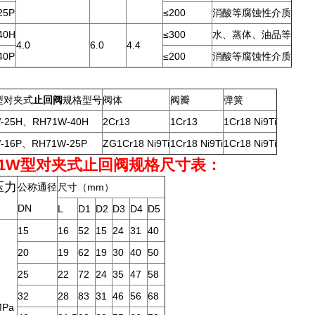
25P
≤200
消酸等腐蚀性介质
40H
≤300
水、蒸体、油品等
4.0
6.0
4.4
40P
≤200
消酸等腐蚀性介质
型对夹式
止回阀
规格型号
阀体
阀瓣
弹簧
-25H、RH71W-40H
2Cr13
1Cr13
1Cr18 Ni9Ti
-16P、RH71W-25P
ZG1Cr18 Ni9Ti
1Cr18 Ni9Ti
1Cr18 Ni9Ti
1W
型
对夹式
止回阀
规格尺寸表：
压力
公称通径
尺寸（mm）
DN
L
D1
D2
D3
D4
D5
15
16
52
15
24
31
40
20
19
62
19
30
40
50
25
22
72
24
35
47
58
32
28
83
31
46
56
68
MPa