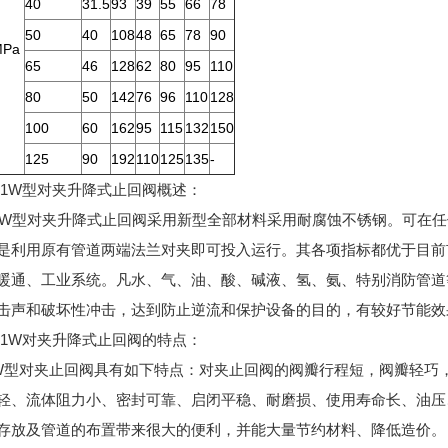
40
31.5
93
39
55
66
78
50
40
108
48
65
78
90
MPa
65
46
128
62
80
95
110
80
50
142
76
96
110
128
100
60
162
95
115
132
150
125
90
192
110
125
135
-
71W型对夹升降式止回阀概述：
W型对夹升降式止回阀采用新型全部材料采用耐腐蚀不锈钢。可在任
是利用原有管道两端法兰对夹即可投入运行。其各项指标都优于目前
暖通、工业系统。凡水、气、油、酸、碱液、氢、氨、特别消防管道
击声和破坏性冲击，达到防止逆流和保护设备的目的，有较好节能效
71W对夹升降式止回阀的特点：
W型对夹止回阀具有如下特点：对夹止回阀的阀瓣行程短，阀瓣轻巧
轻、流体阻力小、密封可靠、启闭平稳、耐磨损、使用寿命长、油压
存放及管道的布置带来很大的便利，并能大量节约材料、降低造价。