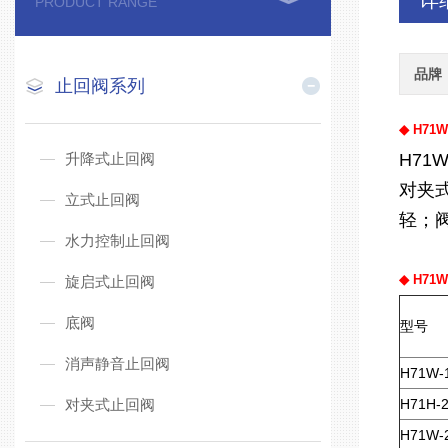
详
PRODUCT RANGE
品牌
止回阀系列
◆
H71
升降式止回阀
H71
对夹
立式止回阀
轻；
水力控制止回阀
◆
H71
旋启式止回阀
底阀
型号
消声静音止回阀
H71W-
对夹式止回阀
H71H-
H71W-