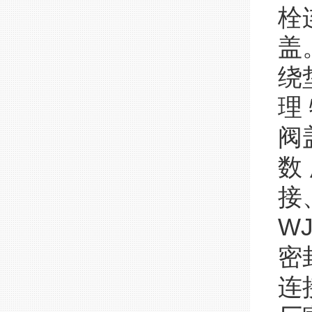
栓
盖
绕
理
阀
数
接
W
密
连