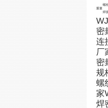
螺
重量
焊
W
密
连
厂
密
规
螺
家
焊