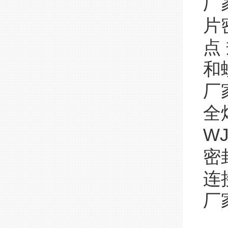
厂
片
点
和
厂
全
W
密
连
厂