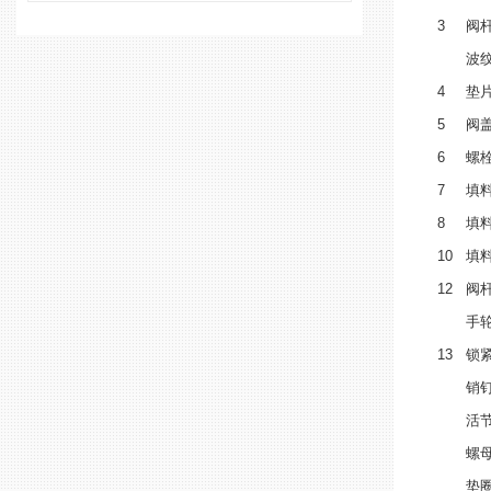
3
阀
波
4
垫
5
阀
6
螺
7
填
8
填
10
填
12
阀
手
13
锁
销
活
螺
垫