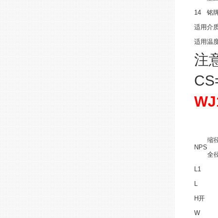
14
铭
适用介
适用温
注
CS
WJ
缩
NPS
全
L1
L
H开
W