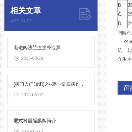
B
3
相关文章
C
2
ARTICLES
D
2
闸阀产
Z45
电磁阀法兰连接外泄漏
筑、电
2015-03-28
介质.
[阀门入门知识]之--离心泵底阀作用简析
留
2013-05-07
堰式衬里隔膜阀简介
2010-11-19