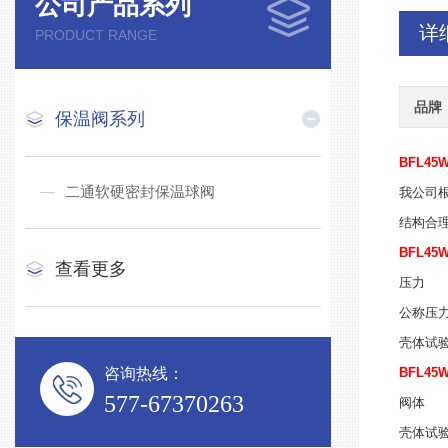
公司产品系列
详
PRODUCT RANGE
品牌
保温阀系列
BFL45
二通软硬密封保温球阀
我公司
结构合
BFL45
查看更多
压力
公称压
壳体试
咨询热线：
BFL45
577-67370263
阀体
壳体试