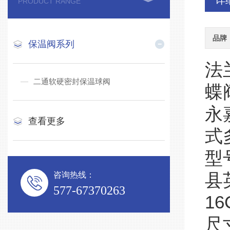
详
PRODUCT RANGE
品牌
保温阀系列
法
二通软硬密封保温球阀
蝶
永
查看更多
式
型
咨询热线：
县
577-67370263
1
尺