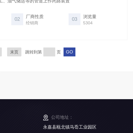
工、油气储运等的管道上作闭路装置
厂商性质
浏览量
02
03
经销商
5304
末页
跳转到第
页
公司地址：
永嘉县瓯北镇马岙工业园区