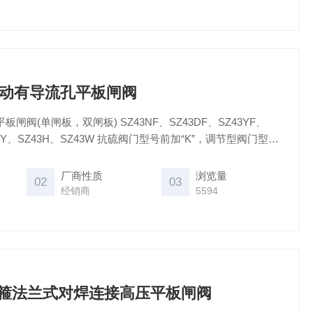
型气动有导流孔平板闸阀
平板闸阀(单闸板，双闸板) SZ43NF、SZ43DF、SZ43YF、
Z43Y、SZ43H、SZ43W 抗硫阀门型号前加“K”，调节型阀门型号
”
厂商性质
浏览量
02
03
经销商
5594
带卡箍法兰式对焊连接高压平板闸阀