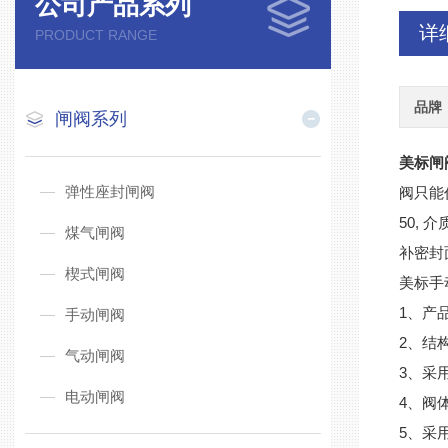
公司产品系列
详
PRODUCT RANGE
品牌
闸阀系列
美标闸
弹性座封闸阀
阀只能
50,
煤气闸阀
补密封
楔式闸阀
美标手
1、产
手动闸阀
2、结
气动闸阀
3、采
电动闸阀
4、阀
5、采