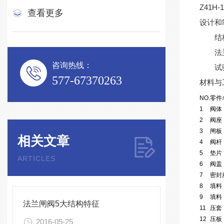
Z41H-1
查看更多
设计和制造
结构长度
法兰连接
咨询热线：
试验和验
577-67370263
材料与
NO.
零件
1
阀体
2
阀座
3
闸板
相关文章
4
阀杆
5
垫片
ARTICLES
6
阀盖
7
密封
8
填料
9
填料
法兰闸阀5大结构特征
11
压套
12
压板
2016-05-25