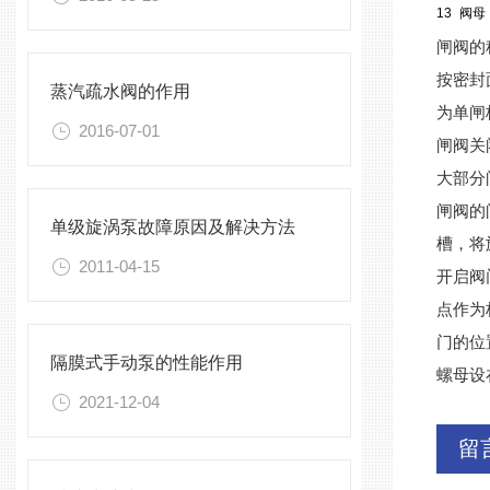
13
阀母
闸阀的
按密封
蒸汽疏水阀的作用
为单闸
2016-07-01
闸阀关
大部分
闸阀的
单级旋涡泵故障原因及解决方法
槽，将
2011-04-15
开启阀
点作为
门的位
隔膜式手动泵的性能作用
螺母设
2021-12-04
留