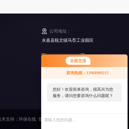
公司地址：
永嘉县瓯北镇马岙工业园区
扫
在线交流
一
扫
咨询热线：13968989215
添
加
好
您好！欢迎前来咨询，很高兴为您
友
服务，请问您要咨询什么问题呢？
术支持：
环保在线
管理登陆