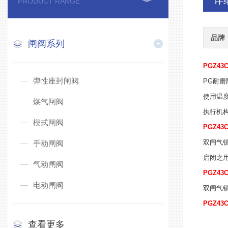
详
PRODUCT RANGE
品牌
闸阀系列
PGZ4
弹性座封闸阀
PG耐磨
使用温度
煤气闸阀
执行机构
楔式闸阀
PGZ4
双闸气
手动闸阀
启闭之
气动闸阀
PGZ4
电动闸阀
双闸气
PGZ4
查看更多