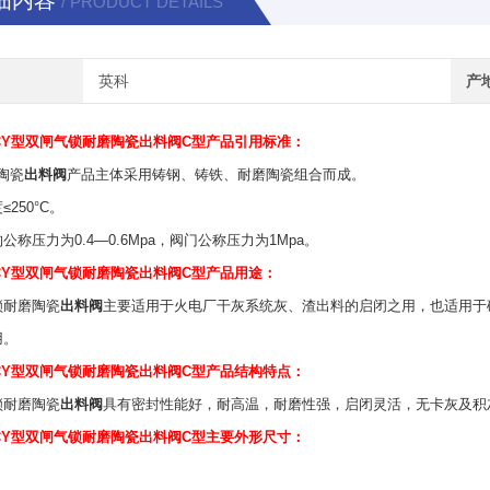
细内容
/ PRODUCT DETAILS
英科
产
3CY型双闸气锁耐磨陶瓷
出料阀
C型产品引用标准：
陶瓷
出料阀
产品主体采用铸钢、铸铁、耐磨陶瓷组合而成。
≤250°C。
公称压力为0.4—0.6Mpa，阀门公称压力为1Mpa。
3CY型双闸气锁耐磨陶瓷
出料阀
C型产品用途：
锁耐磨陶瓷
出料阀
主要适用于火电厂干灰系统灰、渣出料的启闭之用，也适用于
用。
3CY型双闸气锁耐磨陶瓷
出料阀
C型产品结构特点：
锁耐磨陶瓷
出料阀
具有密封性能好，耐高温，耐磨性强，启闭灵活，无卡灰及积
3CY型双闸气锁耐磨陶瓷
出料阀
C型主要外形尺寸：