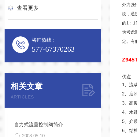
外力强
查看更多
纹，通
的1：
为考虑
咨询热线：
定。有
577-67370263
Z945
优点
相关文章
1、流
2、启
ARTICLES
3、高
4、水
5、介
自力式流量控制阀简介
6、结
2008-05-10