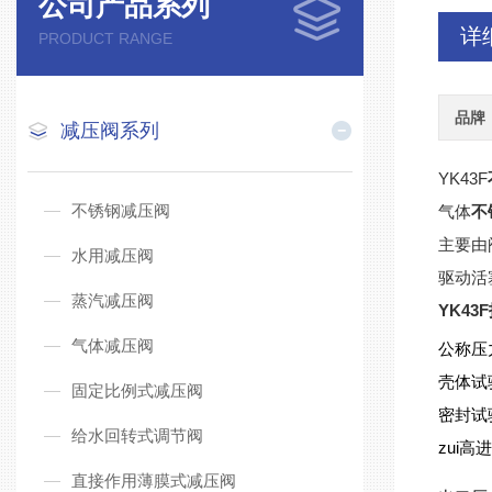
公司产品系列
详
PRODUCT RANGE
品牌
减压阀系列
YK43F
不锈钢减压阀
气体
不
主要由
水用减压阀
驱动活
蒸汽减压阀
YK43F
气体减压阀
公称压力
壳体试验
固定比例式减压阀
密封试验
给水回转式调节阀
zui高
直接作用薄膜式减压阀