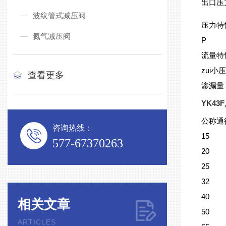
出口压力
波纹管式减压阀
压力特性
氮气减压阀
P
流量特性
zui小压
查看更多
渗漏量
YK43F
公称通
咨询热线：
15
577-67370263
20
25
32
40
相关文章
50
ARTICLES