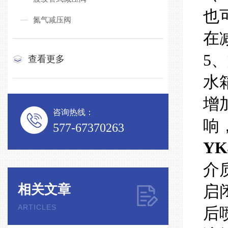
也
氮气减压阀
在
5
查看更多
水
增
咨询热线：
响
577-67370263
Y
介
相关文章
启
ARTICLES
后