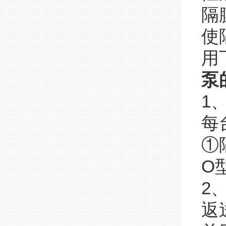
隔
使
用
泵
1
每
①
O
2
返