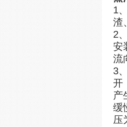
1
渣
2
安
流
3
开
产
缓
压