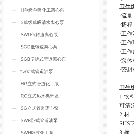
卫生
IH单级单吸化工离心泵
·流量
IS单级单吸清水离心泵
·扬程
·工作
ISWD低转速离心泵
·工
ISGD低转速离心泵
·工
ISGB便拆式管道离心泵
·泵
·密
YG立式管道油泵
IHG立式管道化工泵
卫生
IRG立式热水循环泵
1.
可清
ISG立式管道离心泵
2.材
ISWB卧式管道油泵
SUS
3.标
ISWH卧式化工泵