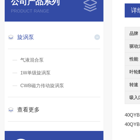
公司产品系列
详
PRODUCT RANGE
品牌
旋涡泵
驱动
性能
气液混合泵
叶轮
1W单级旋涡泵
转速
CWB磁力传动旋涡泵
吸入
查看更多
40QYB
40QYB