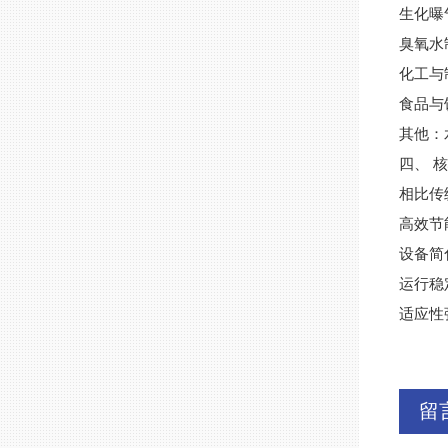
生化曝
臭氧水
化工与
食品与
其他：
四、 
相比传
高效节
设备简
运行稳
适应性
留