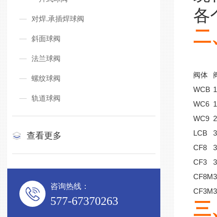
各
对焊.承插焊球阀
二
斜面球阀
法兰球阀
阀体
螺纹球阀
WCB
轨道球阀
WC6
WC9
LCB
查看更多
CF8
CF3
CF8M
咨询热线：
CF3M
577-67370263
三