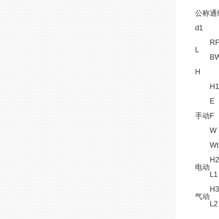
公称通
d1
R
L
B
H
H
E
手动
F
W
W
H
电动
L1
H
气动
L2