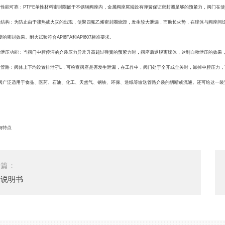
能可靠：PTFE单性材料密封圈嵌于不锈钢阀座内，金属阀座尾端设有弹簧保证密封圈足够的预紧力，阀门在使
构：为防止由于骤热或火灾的出现，使聚四氟乙烯密封圈烧毁，发生较大泄漏，而助长火势，在球体与阀座间设
的密封效果。耐火试验符合APl6FA和APl607标准要求。
压功能：当阀门中腔停滞的介质压力异常升高超过弹簧的预紧力时，阀座后退脱离球体，达到自动泄压的效果
路：阀体上下均设置排泄孑L，可检查阀座是否发生泄漏，在工作中，阀门处于全开或全关时，卸掉中腔压力，
阀
广泛适用于食品、医药、石油、化工、天然气、钢铁、环保、造纸等输送管路介质的切断或流通。还可给这一装
与特点
一篇：
阀说明书