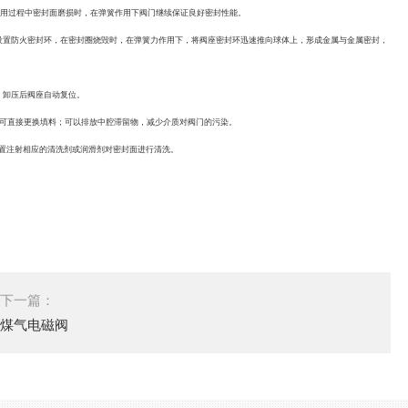
用过程中密封面磨损时，在弹簧作用下阀门继续保证良好密封性能。
置防火密封环，在密封圈烧毁时，在弹簧力作用下，将阀座密封环迅速推向球体上，形成金属与金属密封，
，卸压后阀座自动复位。
可直接更换填料；可以排放中腔滞留物，减少介质对阀门的污染。
置注射相应的清洗剂或润滑剂对密封面进行清洗。
下一篇：
煤气电磁阀